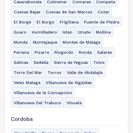
Casarabonela
Colmenar
Comares
Competa
Cuevas Bajas
Cuevas de San Marcos
Cutar
El Borge
El Burgo
Frigiliana
Fuente de Piedra
Guaro
Humilladero
Istan
Iznate
Mollina
Monda
Montejaque
Montes de Malaga
Periana
Pizarra
Riogordo
Ronda
Salares
Salinas
Sedella
Sierra de Yeguas
Tolox
Torre Del Mar
Torrox
Valle de Abdalajis
Velez Malaga
Villanueva de Algaidas
Villanueva de la Concepcion
Villanueva Del Trabuco
Vinuela
Cordoba