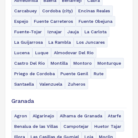
Almedinilla
Baena
Benameji
Cabra
Carcabuey
Cordoba (city)
Encinas Reales
Espejo
Fuente Carreteros
Fuente Obejuna
Fuente-Tojar
Iznajar
Jauja
La Carlota
La Guijarrosa
La Rambla
Los Juncares
Lucena
Luque
Almodovar Del Rio
Castro Del Rio
Montilla
Montoro
Monturque
Priego de Cordoba
Puente Genil
Rute
Santaella
Valenzuela
Zuheros
Granada
Agron
Algarinejo
Alhama de Granada
Atarfe
Benalua de las Villas
Campotejar
Huetor Tajar
Illora
Las Casillas de Gumiel
Loja
Moclin