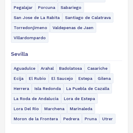
Pegalajar
Porcuna
Sabariego
San Jose de La Rabita
Santiago de Calatrava
Torredonjimeno
Valdepenas de Jaen
Villardompardo
Sevilla
Aguadulce
Arahal
Badolatosa
Casariche
Ecija
El Rubio
El Saucejo
Estepa
Gilena
Herrera
Isla Redonda
La Puebla de Cazalla
La Roda de Andalucia
Lora de Estepa
Lora Del Rio
Marchena
Marinaleda
Moron de la Frontera
Pedrera
Pruna
Utrer