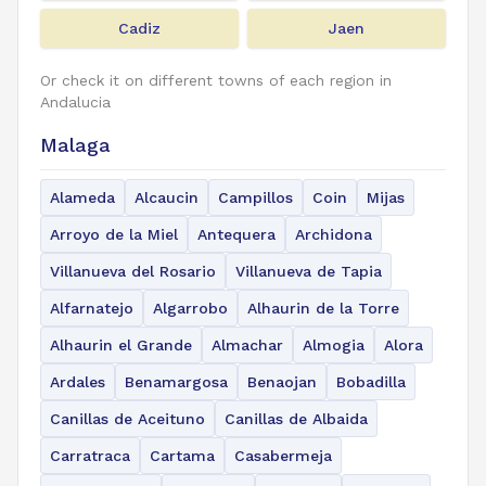
Cadiz
Jaen
Or check it on different towns of each region in
Andalucia
Malaga
Alameda
Alcaucin
Campillos
Coin
Mijas
Arroyo de la Miel
Antequera
Archidona
Villanueva del Rosario
Villanueva de Tapia
Alfarnatejo
Algarrobo
Alhaurin de la Torre
Alhaurin el Grande
Almachar
Almogia
Alora
Ardales
Benamargosa
Benaojan
Bobadilla
Canillas de Aceituno
Canillas de Albaida
Carratraca
Cartama
Casabermeja